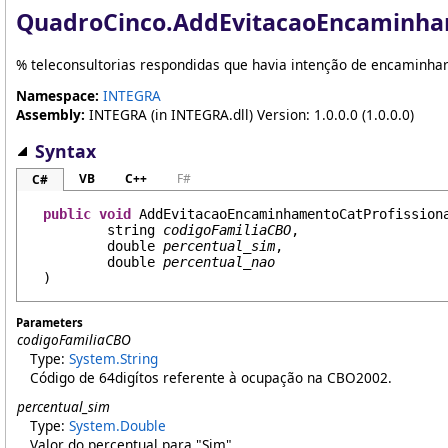
QuadroCinco
.
AddEvitacaoEncaminha
% teleconsultorias respondidas que havia intenção de encaminh
Namespace:
INTEGRA
Assembly:
INTEGRA (in INTEGRA.dll) Version: 1.0.0.0 (1.0.0.0)
Syntax
VB
C++
F#
C#
public
void
AddEvitacaoEncaminhamentoCatProfission
string
codigoFamiliaCBO
,

double
percentual_sim
,

double
percentual_nao
)
Parameters
codigoFamiliaCBO
Type:
System
.
String
Código de 64digítos referente à ocupação na CBO2002.
percentual_sim
Type:
System
.
Double
Valor do percentual para "Sim".