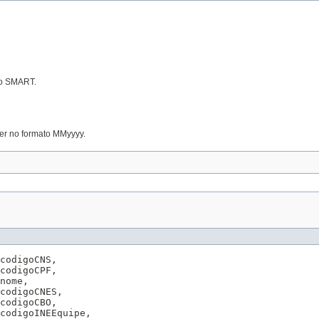
no SMART.
ver no formato MMyyyy.
codigoCNS,

codigoCPF,

nome,

codigoCNES,

codigoCBO,

codigoINEEquipe,
