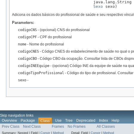
                                  java.lang.String 
Sexo
 sexo)
Adicona os dados básicos do profissional de saúde e seu respectivo víncul
Parameters:
codigoCNS
- (opcional) CNS do profissional
codigoCPF
- CPF do profissional
nome
- Nome do profissional
codigoCNES
- Código CNES do estabelecimento de saúde no qual o prof
codigoCBO
- Código CBO da ocupação. Consultar lista de CBOs dispn
codigoINEEquipe
- (opcional) Código INE da equipe de saúde na qual 
codigoTipoProfissional
- Código do tipo de profissional. Consulta
sexo
-
Skip navigation links
Overview
Package
Use
Tree
Deprecated
Index
Help
Class
Prev Class
Next Class
Frames
No Frames
All Classes
Summary:
Nested |
Field |
Constr
|
Method
Detail:
Field |
Constr
|
Method