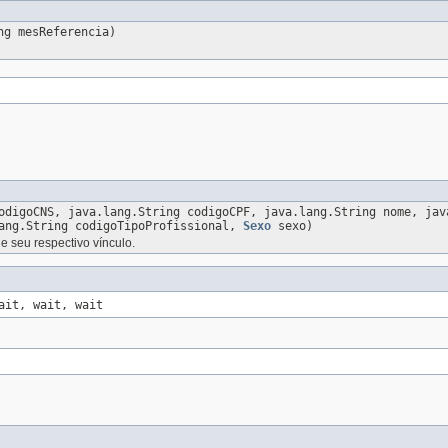
ng mesReferencia)
odigoCNS, java.lang.String codigoCPF, java.lang.String nome, jav
lang.String codigoTipoProfissional,
Sexo
sexo)
e seu respectivo vínculo.
ait, wait, wait