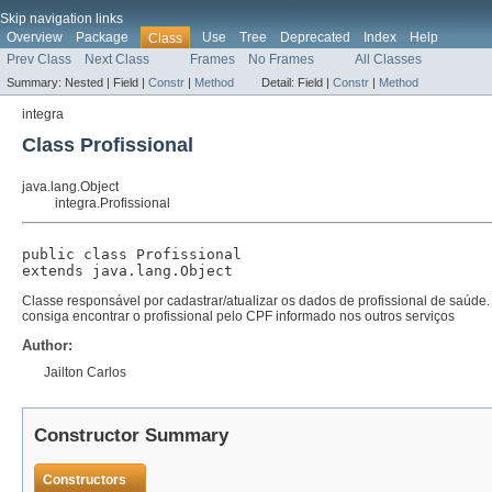
Skip navigation links
Overview
Package
Use
Tree
Deprecated
Index
Help
Class
Prev Class
Next Class
Frames
No Frames
All Classes
Summary:
Nested |
Field |
Constr
|
Method
Detail:
Field |
Constr
|
Method
integra
Class Profissional
java.lang.Object
integra.Profissional
public class 
Profissional
extends java.lang.Object
Classe responsável por cadastrar/atualizar os dados de profissional de saú
consiga encontrar o profissional pelo CPF informado nos outros serviços
Author:
Jailton Carlos
Constructor Summary
Constructors