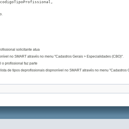
codigoTipoProfissional,

o.
issional solicitante atua
onível no SMART através no menu "Cadastros Gerais > Especialidades (CBO)".
o profissional faz parte
r lista de tipos deprofissionais dispnonível no SMART através no menu "Cadastros G