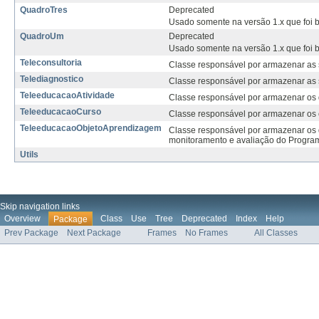
QuadroTres
Deprecated
Usado somente na versão 1.x que foi 
QuadroUm
Deprecated
Usado somente na versão 1.x que foi 
Teleconsultoria
Classe responsável por armazenar as s
Telediagnostico
Classe responsável por armazenar as s
TeleeducacaoAtividade
Classe responsável por armazenar os 
TeleeducacaoCurso
Classe responsável por armazenar os 
TeleeducacaoObjetoAprendizagem
Classe responsável por armazenar os 
monitoramento e avaliação do Program
Utils
Skip navigation links
Overview
Class
Use
Tree
Deprecated
Index
Help
Package
Prev Package
Next Package
Frames
No Frames
All Classes