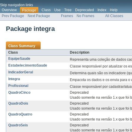
Skip navigation links
Overview
Class
Use
Tree
Deprecated
Index
Help
Package
Prev Package
Next Package
Frames
No Frames
All Classes
Package integra
Class Summary
Class
Description
EquipeSaude
Representa uma coleção de dados cad
EstabelecimentoSaude
Classe responsável por atualizar os 
IndicadorGeral
Determina quais são os indicadore (q
Integra
Empacota os dados e os envia para o 
Profissional
Classe responsável por cadastrar/atual
QuadroCinco
Deprecated
Usado somente na versão 1.x que foi 
QuadroDois
Deprecated
Usado somente na versão 1.x que foi 
QuadroQuatro
Deprecated
Usado somente na versão 1.x que foi 
QuadroSeis
Deprecated
Usado somente na versão 1.x que foi 