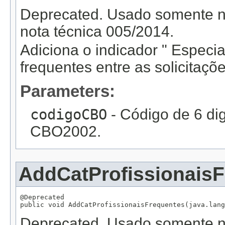
Deprecated.
Usado somente na
nota técnica 005/2014.
Adiciona o indicador " Especi
frequentes entre as solicitaçõ
Parameters:
codigoCBO
- Código de 6 di
CBO2002.
AddCatProfissionais
@Deprecated

public void AddCatProfissionaisFrequentes(java.lang
Deprecated.
Usado somente na