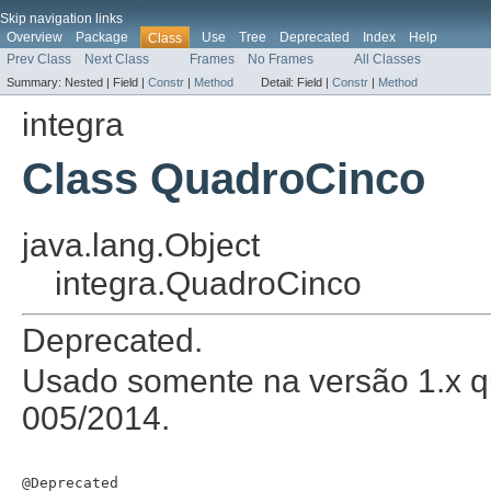
Skip navigation links
Overview
Package
Use
Tree
Deprecated
Index
Help
Class
Prev Class
Next Class
Frames
No Frames
All Classes
Summary:
Nested |
Field |
Constr
|
Method
Detail:
Field |
Constr
|
Method
integra
Class QuadroCinco
java.lang.Object
integra.QuadroCinco
Deprecated.
Usado somente na versão 1.x qu
005/2014.
@Deprecated
