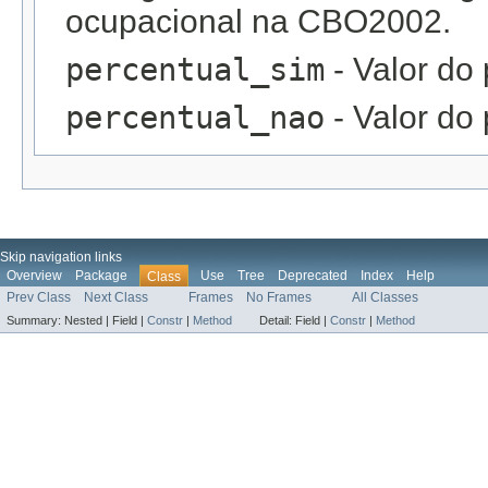
ocupacional na CBO2002.
percentual_sim
- Valor do 
percentual_nao
- Valor do 
Skip navigation links
Overview
Package
Use
Tree
Deprecated
Index
Help
Class
Prev Class
Next Class
Frames
No Frames
All Classes
Summary:
Nested |
Field |
Constr
|
Method
Detail:
Field |
Constr
|
Method