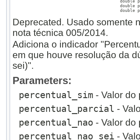
                                           double p
                                           double p
                                           double p
Deprecated.
Usado somente na
nota técnica 005/2014.
Adiciona o indicador "Percent
em que houve resolução da dú
sei)".
Parameters:
percentual_sim
- Valor do 
percentual_parcial
- Valo
percentual_nao
- Valor do 
percentual_nao_sei
- Val