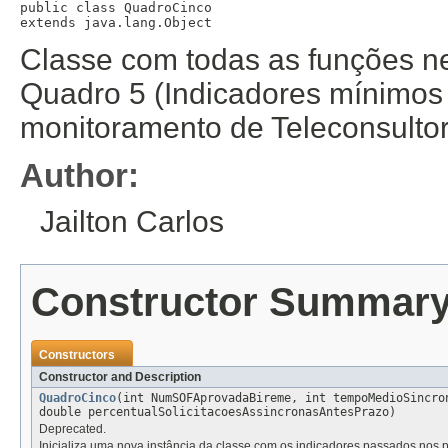
public class 
QuadroCinco
extends java.lang.Object
Classe com todas as funções n
Quadro 5 (Indicadores mínimos 
monitoramento de Teleconsultor
Author:
Jailton Carlos
Constructor Summar
Constructors
Constructor and Description
QuadroCinco
(int NumSOFAprovadaBireme, int tempoMedioSincro
double percentualSolicitacoesAssincronasAntesPrazo)
Deprecated.
Inicializa uma nova instância da classe com os indicadores passados nos 