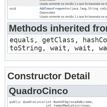
Usado somente na versão 1.x que foi baseada na no
void
AddTemasFrequentes
(java.lang.String codi
Deprecated.
Usado somente na versão 1.x que foi baseada na no
Methods inherited fro
equals, getClass, hashCo
toString, wait, wait, wa
Constructor Detail
QuadroCinco
public QuadroCinco(int NumSOFAprovadaBireme,

                   int tempoMedioSincronas,
