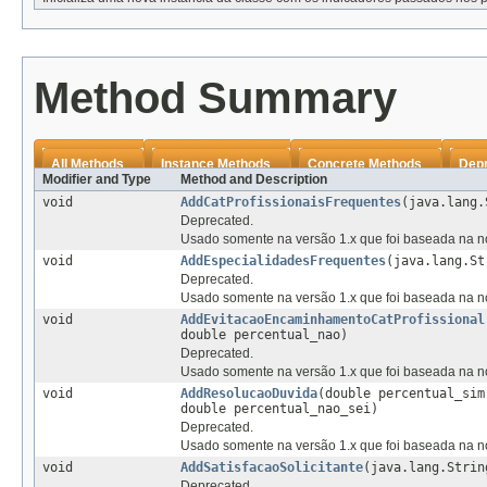
Method Summary
All Methods
Instance Methods
Concrete Methods
Dep
Modifier and Type
Method and Description
void
AddCatProfissionaisFrequentes
(java.lang.
Deprecated.
Usado somente na versão 1.x que foi baseada na no
void
AddEspecialidadesFrequentes
(java.lang.St
Deprecated.
Usado somente na versão 1.x que foi baseada na no
void
AddEvitacaoEncaminhamentoCatProfissional
double percentual_nao)
Deprecated.
Usado somente na versão 1.x que foi baseada na no
void
AddResolucaoDuvida
(double percentual_sim
double percentual_nao_sei)
Deprecated.
Usado somente na versão 1.x que foi baseada na no
void
AddSatisfacaoSolicitante
(java.lang.Strin
Deprecated.