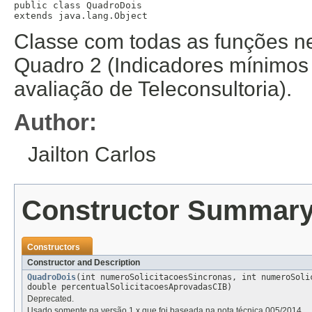
public class 
QuadroDois
extends java.lang.Object
Classe com todas as funções n
Quadro 2 (Indicadores mínimos
avaliação de Teleconsultoria).
Author:
Jailton Carlos
Constructor Summar
Constructors
Constructor and Description
QuadroDois
(int numeroSolicitacoesSincronas, int numeroSoli
double percentualSolicitacoesAprovadasCIB)
Deprecated.
Usado somente na versão 1.x que foi baseada na nota técnica 005/2014.