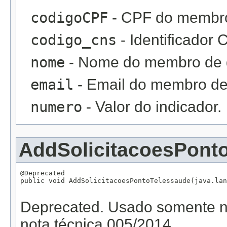
codigoCPF
- CPF do membro
codigo_cns
- Identificador
nome
- Nome do membro de 
email
- Email do membro de
numero
- Valor do indicador.
AddSolicitacoesPont
@Deprecated

public void AddSolicitacoesPontoTelessaude(java.lan
                                                   
Deprecated.
Usado somente na
nota técnica 005/2014.