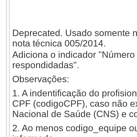
                                                   
                                                   
                                                   
                                                   
                                                   
Deprecated.
Usado somente na
nota técnica 005/2014.
Adiciona o indicador "Número t
respondidadas".
Observações:
1. A indentificação do profisio
CPF (codigoCPF), caso não exi
Nacional de Saúde (CNS) e co
2. Ao menos codigo_equipe o