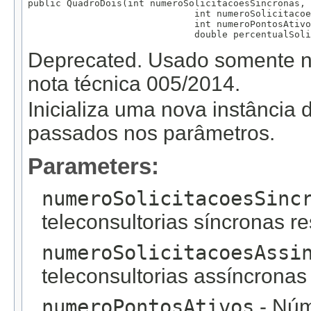
public QuadroDois(int numeroSolicitacoesSincronas,

                              int numeroSolicitacoe
                              int numeroPontosAtivo
                              double percentualSoli
Deprecated.
Usado somente na
nota técnica 005/2014.
Inicializa uma nova instância
passados nos parâmetros.
Parameters:
numeroSolicitacoesSinc
teleconsultorias síncronas r
numeroSolicitacoesAssi
teleconsultorias assíncronas
numeroPontosAtivos
- Núm