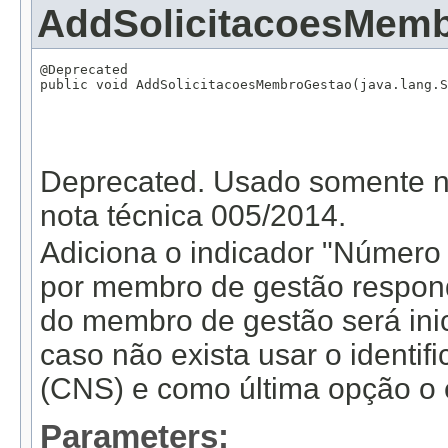
AddSolicitacoesMem
@Deprecated

public void AddSolicitacoesMembroGestao(java.lang.S
                                                   
                                                   
                                                   
                                                   
Deprecated.
Usado somente na
nota técnica 005/2014.
Adiciona o indicador "Número d
por membro de gestão respond
do membro de gestão será ini
caso não exista usar o identi
(CNS) e como última opção o 
Parameters: