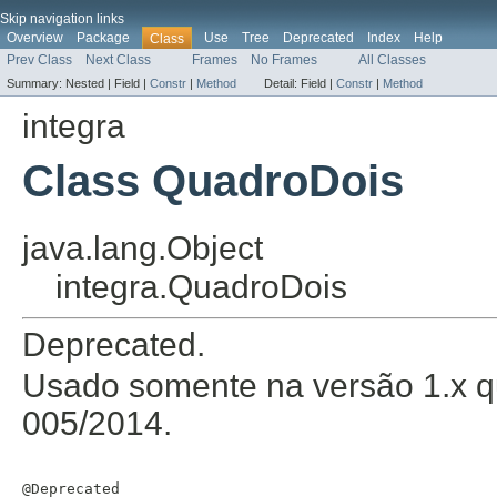
Skip navigation links
Overview
Package
Use
Tree
Deprecated
Index
Help
Class
Prev Class
Next Class
Frames
No Frames
All Classes
Summary:
Nested |
Field |
Constr
|
Method
Detail:
Field |
Constr
|
Method
integra
Class QuadroDois
java.lang.Object
integra.QuadroDois
Deprecated.
Usado somente na versão 1.x qu
005/2014.
@Deprecated
