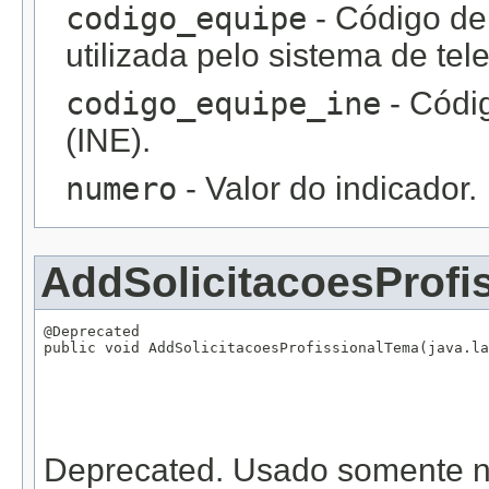
codigo_equipe
- Código de
utilizada pelo sistema de tel
codigo_equipe_ine
- Códig
(INE).
numero
- Valor do indicador.
AddSolicitacoesProfi
@Deprecated

public void AddSolicitacoesProfissionalTema(java.la
                                                   
                                                   
                                                   
                                                   
                                                   
Deprecated.
Usado somente na