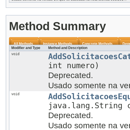
Method Summary
All Methods
Instance Methods
Concrete Methods
Dep
Modifier and Type
Method and Description
void
AddSolicitacoesCa
int numero)
Deprecated.
Usado somente na ver
void
AddSolicitacoesEq
java.lang.String 
Deprecated.
Usado somente na ver