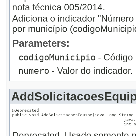
nota técnica 005/2014.
Adiciona o indicador "Número d
por município (codigoMunicipi
Parameters:
codigoMunicipio
- Código 
numero
- Valor do indicador.
AddSolicitacoesEqui
@Deprecated

public void AddSolicitacoesEquipe(java.lang.String 
                                              java.
                                              int n
Deprecated.
Usado somente na