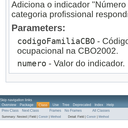
Adiciona o indicador "Número d
categoria profissional respond
Parameters:
codigoFamiliaCBO
- Código
ocupacional na CBO2002.
numero
- Valor do indicador.
Skip navigation links
Overview
Package
Use
Tree
Deprecated
Index
Help
Class
Prev Class
Next Class
Frames
No Frames
All Classes
Summary:
Nested |
Field |
Constr
|
Method
Detail:
Field |
Constr
|
Method