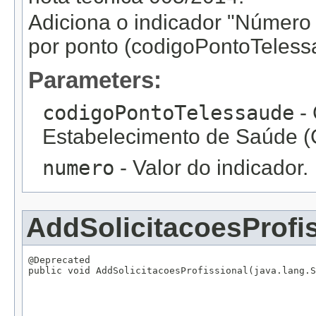
Adiciona o indicador "Número d
por ponto (codigoPontoTeless
Parameters:
codigoPontoTelessaude
- 
Estabelecimento de Saúde 
numero
- Valor do indicador.
AddSolicitacoesProfi
@Deprecated

public void AddSolicitacoesProfissional(java.lang.S
                                                   
                                                   
                                                   
                                                   