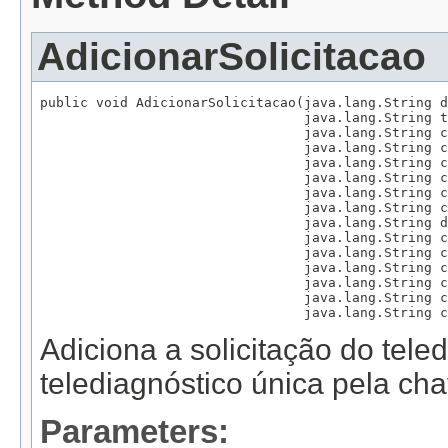
AdicionarSolicitacao
public void AdicionarSolicitacao(java.lang.String d
                                 java.lang.String t
                                 java.lang.String c
                                 java.lang.String c
                                 java.lang.String c
                                 java.lang.String c
                                 java.lang.String c
                                 java.lang.String c
                                 java.lang.String d
                                 java.lang.String c
                                 java.lang.String c
                                 java.lang.String c
                                 java.lang.String c
                                 java.lang.String c
                                 java.lang.String c
Adiciona a solicitação do te
telediagnóstico única pela cha
Parameters: