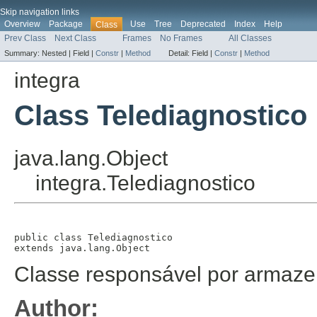
Skip navigation links
Overview
Package
Use
Tree
Deprecated
Index
Help
Class
Prev Class
Next Class
Frames
No Frames
All Classes
Summary:
Nested |
Field |
Constr
|
Method
Detail:
Field |
Constr
|
Method
integra
Class Telediagnostico
java.lang.Object
integra.Telediagnostico
public class 
Telediagnostico
extends java.lang.Object
Classe responsável por armazen
Author: