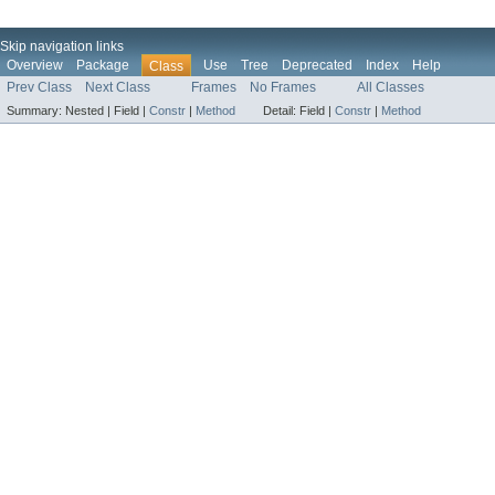
Skip navigation links
Overview
Package
Use
Tree
Deprecated
Index
Help
Class
Prev Class
Next Class
Frames
No Frames
All Classes
Summary:
Nested |
Field |
Constr
|
Method
Detail:
Field |
Constr
|
Method