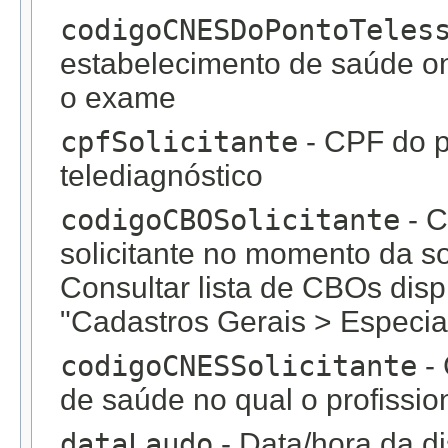
codigoCNESDoPontoTeles
estabelecimento de saúde on
o exame
cpfSolicitante
- CPF do pr
telediagnóstico
codigoCBOSolicitante
- C
solicitante no momento da so
Consultar lista de CBOs di
"Cadastros Gerais > Especia
codigoCNESSolicitante
- 
de saúde no qual o profission
dataLaudo
- Data/hora da di