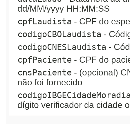
dd/MM/yyyy HH:MM:SS
cpfLaudista
- CPF do espec
codigoCBOLaudista
- Códi
codigoCNESLaudista
- Cód
cpfPaciente
- CPF do paci
cnsPaciente
- (opcional) C
não foi fornecido
codigoIBGECidadeMoradi
dígito verificador da cidade