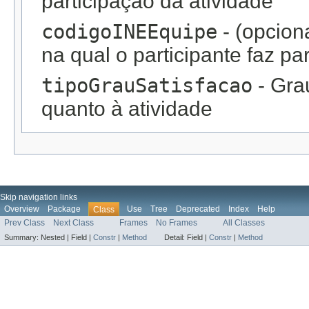
participação da atividade
codigoINEEquipe
- (opcion
na qual o participante faz pa
tipoGrauSatisfacao
- Grau
quanto à atividade
Skip navigation links
Overview
Package
Use
Tree
Deprecated
Index
Help
Class
Prev Class
Next Class
Frames
No Frames
All Classes
Summary:
Nested |
Field |
Constr
|
Method
Detail:
Field |
Constr
|
Method