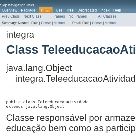
Skip navigation links
Overview
Package
Use
Tree
Deprecated
Index
Help
Class
Prev Class
Next Class
Frames
No Frames
All Classes
Summary:
Nested |
Field |
Constr
|
Method
Detail:
Field |
Constr
|
Method
integra
Class TeleeducacaoAt
java.lang.Object
integra.TeleeducacaoAtivida
public class 
TeleeducacaoAtividade
extends java.lang.Object
Classe responsável por armazen
educação bem como as particip