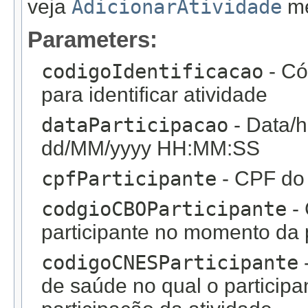
veja
AdicionarAtividade
me
Parameters:
codigoIdentificacao
- Có
para identificar atividade
dataParticipacao
- Data/h
dd/MM/yyyy HH:MM:SS
cpfParticipante
- CPF do 
codgioCBOParticipante
-
participante no momento da p
codigoCNESParticipante
de saúde no qual o particip